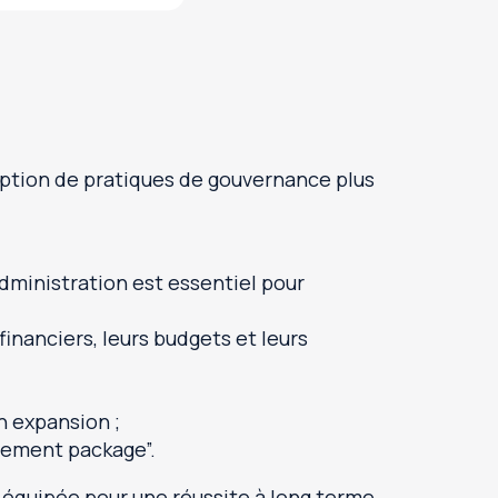
option de pratiques de gouvernance plus
Nous sommes 
avec lesquel
aussi un mot
employabilité
administration est essentiel pour
confiance de
financiers, leurs budgets et leurs
Les entrepri
Nous accompa
innovantes e
n expansion ;
agement package”.
 équipée pour une réussite à long terme