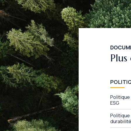
DOCUM
Plus
POLITI
Politique
ESG
Politique
durabilit