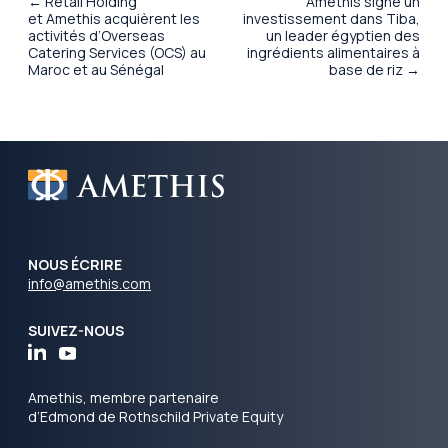
← Retail Holding
Amethis signe un
et Amethis acquièrent les
investissement dans Tiba,
activités d’Overseas
un leader égyptien des
Catering Services (OCS) au
ingrédients alimentaires à
Maroc et au Sénégal
base de riz →
NOUS ÉCRIRE
info@amethis.com
SUIVEZ-NOUS
Amethis, membre partenaire
d’Edmond de Rothschild Private Equity