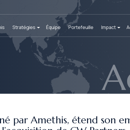
is
Stratégies
Équipe
Portefeuille
Impact
A
A
né par Amethis, étend son e