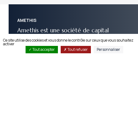
AMETHIS
Amethis est une société de capital
investissement à impact visant durabilité
Ce site utilise des cookies et vous donne le contrôle sur ceux que vous souhaitez
financière, environnementale et sociale
activer
Tout accepter
Tout refuser
Personnaliser
Les fonds gérés par Amethis sont dédiés à l’Afrique,
l’Europe et le Moyen-Orient. En tant qu’investisseur
engagé, nous finançons en fonds propres des
entreprises fournissant des biens et services de
qualité aux entreprises et aux populations de ces trois
zones géographiques.
Grâce à une équipe expérimentée de plus de 50
personnes présente dans 7 pays nous offrons à nos
participations accompagnement et expertise aussi
bien sur le plan opérationnel que stratégique. Depuis
plus d’une décennie, nous avons accéléré la
croissance de nos partenaires, et amélioré de
manière systématique leurs impacts